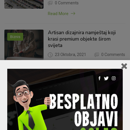
0 Comments
Read More
Artisan dizajnira namještaj koji
Biznis
krasi premium objekte širom
svijeta
23 Oktobra, 2021
0 Comments
Read More
MADI instalirao najveću solarnu
Biznis
elektranu za vlastite potrebe
22 Oktobra, 2021
0 Comments
Read More