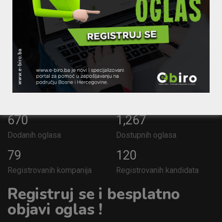
670
1,267
Dodanih oglasa
Dostupnih oglasa
79
120
Registrovanih kompanija
Registrovanih kandidata
Registruj se i besplatno
objavi oglas !