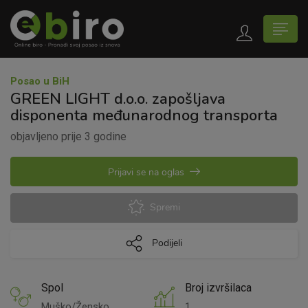
Posao u BiH
GREEN LIGHT d.o.o. zapošljava
disponenta međunarodnog transporta
objavljeno prije 3 godine
Prijavi se na oglas
Spremi
Podijeli
Spol
Broj izvršilaca
Muško/Žensko
1