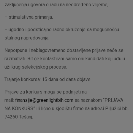
zaključenja ugovora o radu na neodređeno vrijeme,
– stimulativna primanja,
– ugodno i podsticajno radno okruženje sa mogućnošću
stalnog napredovanja.
Nepotpune i neblagovremeno dostavljene prijave neće se
razmatrati. Bit će kontaktirani samo oni kandidati koji uđu u
uži krug selekcijskog procesa.
Trajanje konkursa: 15 dana od dana objave
Prijave za konkurs mogu se podnijeti na
mail:
finansije@greenlightbih.com
sa naznakom “PRIJAVA
NA KONKURS” ili lično u sjedištu firme na adresi Piljužići bb,
74260 Tešanj.