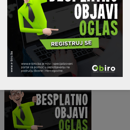
Leaflet
Prijavi se na oglas
OR APPLY WITH
Facebook
Google
Spremi