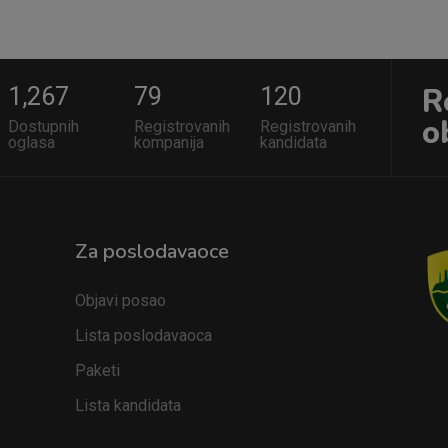
R
1,267
79
120
o
Dostupnih
Registrovanih
Registrovanih
oglasa
kompanija
kandidata
Za poslodavaoce
Objavi posao
Lista poslodavaoca
Paketi
Lista kandidata