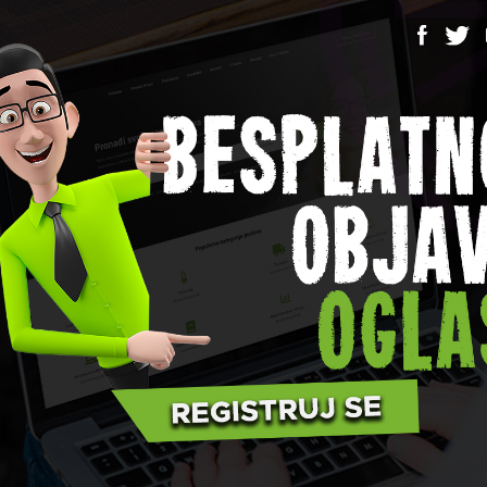
iH
Posao u BiH
Po
MMEL:
Subašić d.o.o.:
Vo
 strugar
Potreban
ob
vozač/dostavljač
prije 4 godine
pekarskih proizvoda
objavljeno prije 4 godine
Te
Pogledaj oglas
Pogledaj oglas
Tešanj