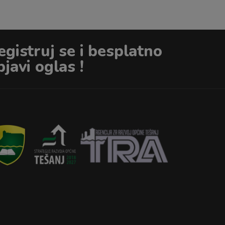
egistruj se i besplatno
bjavi oglas !