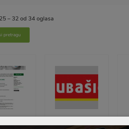
25
–
32
od 34 oglasa
i pretragu