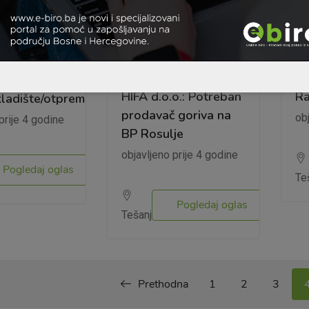
iH
Posao u BiH
Po
HIFA d.o.o.: Potreban
Ra
kladište/otprema)
prodavač goriva na
ob
prije 4 godine
BP Rosulje
objavljeno prije 4 godine
Pogledaj oglas
Te
Pogledaj oglas
Tešanj
Prethodna
1
2
3