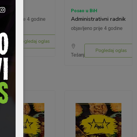
sao u EU
zač
Posao u BiH
Administrativni radnik
javljeno prije 4 godine
objavljeno prije 4 godine
Pogledaj oglas
šanj
Pogledaj oglas
Tešanj