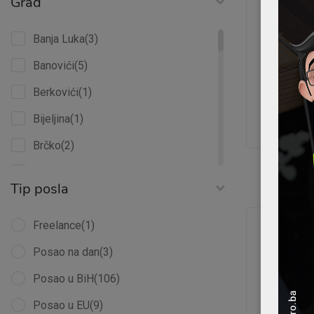
Grad
Posao u B
(1)
MANNHU
Elektrotehnika
(3)
Banja Luka
(3)
Potreban
Građevinarstvo
(7)
objavljeno 
Banovići
(5)
IT
(3)
Berkovići
(1)
Marketing
(2)
Bijeljina
(1)
Tešanj
Metalna industrija
(14)
Brčko
(2)
Mikrokreditna organizacija
(3)
Bugojno
(2)
Tip posla
Ostalo
(3)
Doboj
(1)
Pravo
(2)
Doboj Jug
Freelance
(1)
(2)
Prehrambena industrija
(2)
Foča
Posao na dan
(4)
(3)
Prodaja
(4)
Goražde
Posao u BiH
(2)
(106)
Prodaja i usluge
(6)
Gračanica
Posao u EU
(1)
(9)