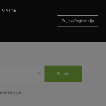
O Nama
Prijava/Registracija
Pretraži
e tehnologije